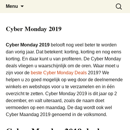
De beste Nederlandse Cyber Monday
Cyber Monday Nederland
Skip
Zoeken
Menu
to
naar:
Deals bij elkaar
content
Cyber Monday 2019
Cyber Monday 2019
belooft nog veel beter te worden
dan vorig jaar. Dat betekent: korting, korting en nog eens
korting. En daar kunt u van profiteren. De Cyber Monday
deals vliegen u waarschijnlijk om de oren. Waar moet u
zijn voor de
beste Cyber Monday Deals
2019? We
helpen u zo goed mogelijk op weg door de deelnemende
winkels en webshops voor u te verzamelen en in één
overzicht te zetten. Cyber Monday 2019 is dit jaar op 2
december, en valt uiteraard, zoals de naam doet
vermoeden op een maandag. De dag wordt ook wel
Cyber Maandag 2019 genoemd in de volksmond.