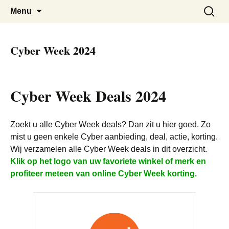
De beste Nederlandse Cyber Monday
Cyber Monday Nederland
Skip
Zoeken
Menu
to
naar:
Deals bij elkaar
content
Cyber Week 2024
Cyber Week Deals 2024
Zoekt u alle Cyber Week deals? Dan zit u hier goed. Zo
mist u geen enkele Cyber aanbieding, deal, actie, korting.
Wij verzamelen alle Cyber Week deals in dit overzicht.
Klik op het logo van uw favoriete winkel of merk en
profiteer meteen van online Cyber Week korting.