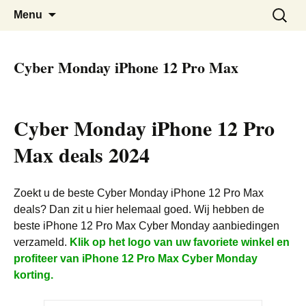
De beste Nederlandse Cyber Monday
Cyber Monday Nederland
Skip
Zoeken
Menu
to
naar:
Deals bij elkaar
content
Cyber Monday iPhone 12 Pro Max
Cyber Monday iPhone 12 Pro
Max deals 2024
Zoekt u de beste Cyber Monday iPhone 12 Pro Max
deals? Dan zit u hier helemaal goed. Wij hebben de
beste iPhone 12 Pro Max Cyber Monday aanbiedingen
verzameld.
Klik op het logo van uw favoriete winkel en
profiteer van iPhone 12 Pro Max Cyber Monday
korting.