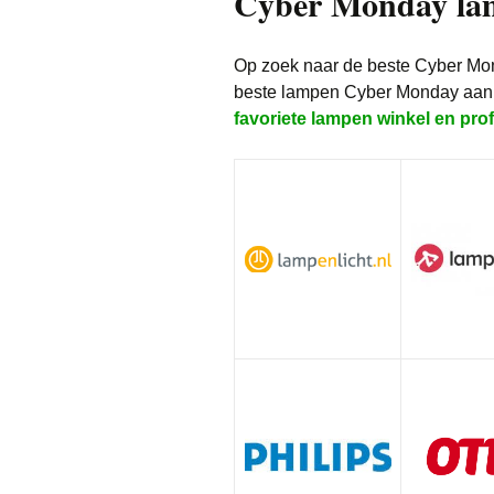
Cyber Monday lam
Kleding
Op zoek naar de beste Cyber Mo
Parfum
beste lampen Cyber Monday aan
favoriete lampen winkel en pro
Speelgoed
Vakantie & Dagje
Wonen
Witgoed