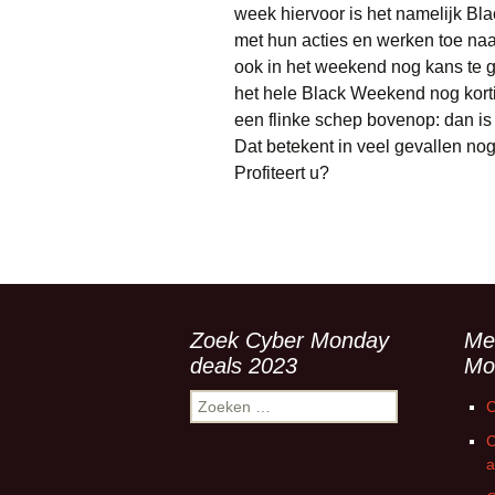
week hiervoor is het namelijk Bl
met hun acties en werken toe naa
ook in het weekend nog kans te g
het hele Black Weekend nog kor
een flinke schep bovenop: dan is
Dat betekent in veel gevallen no
Profiteert u?
Zoek Cyber Monday
Me
deals 2023
Mo
Zoeken
C
naar:
C
a