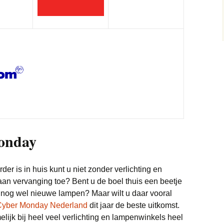
Google Home
Trainingspakken
Wasdroger
Koptelefoon
Samsung Galaxy Buds
Live
Wasmachine
Monitor
Waterkokers
Smartphone
Samsung Galaxy
Keuken
Soundbar
Sim Only
Sonos
Stofzuigers
onday
Scheerapparaat
Tablets
er is in huis kunt u niet zonder verlichting en
Televisie
an vervanging toe? Bent u de boel thuis een beetje
 nog wel nieuwe lampen? Maar wilt u daar vooral
Xbox
Xbox Series X
Cyber Monday Nederland
dit jaar de beste uitkomst.
lijk bij heel veel verlichting en lampenwinkels heel