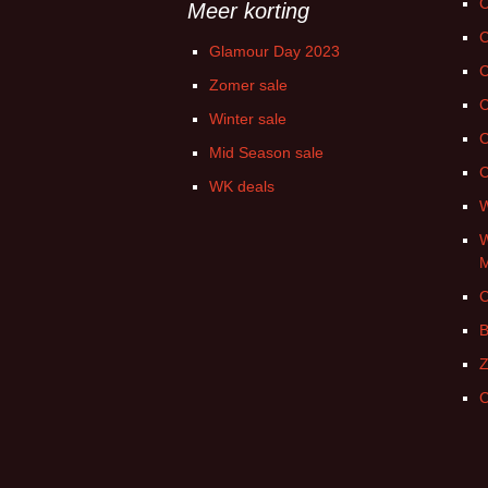
C
Meer korting
C
Glamour Day 2023
C
Zomer sale
C
Winter sale
C
Mid Season sale
C
WK deals
W
W
C
B
Z
C