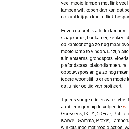
veel mooie lampen met flink veel
lampen wilt kopen dan kan dat bes
op kunt krijgen kunt u flink bes
Er zijn natuurlijk allerlei lampen
slaapkamer, badkamer, keuken, de 
op kantoor of ga zo nog maar eve
mooie lamp te vinden. Er zijn al
tuinlantaarns, grondspots, vloer
plafondspots, plafondlampen, rai
opbouwspots en ga zo nog maar ev
iedere woonstijl is er een mooie
dat u hier op tijd van profiteert.
Tijdens vorige edities van Cyber
aanbiedingen bij de volgende
wi
Goossens, IKEA, 50Five, Bol.co
Karwei, Gamma, Praxis, Lampen24
winkels mee met mooie acties, waa