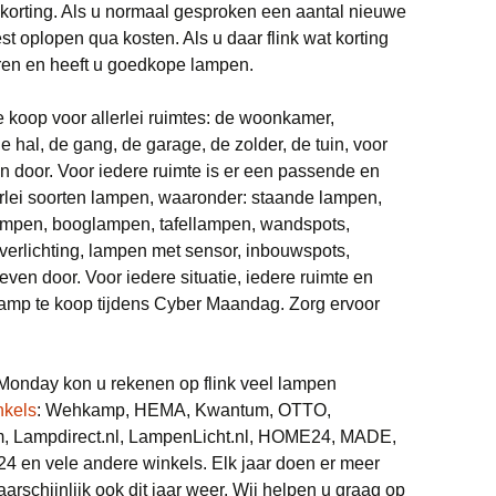
 korting. Als u normaal gesproken een aantal nieuwe
t oplopen qua kosten. Als u daar flink wat korting
paren en heeft u goedkope lampen.
 te koop voor allerlei ruimtes: de woonkamer,
hal, de gang, de garage, de zolder, de tuin, voor
n door. Voor iedere ruimte is er een passende en
lerlei soorten lampen, waaronder: staande lampen,
lampen, booglampen, tafellampen, wandspots,
lverlichting, lampen met sensor, inbouwspots,
en door. Voor iedere situatie, iedere ruimte en
 lamp te koop tijdens Cyber Maandag. Zorg ervoor
 Monday kon u rekenen op flink veel lampen
nkels
: Wehkamp, HEMA, Kwantum, OTTO,
m, Lampdirect.nl, LampenLicht.nl, HOME24, MADE,
 en vele andere winkels. Elk jaar doen er meer
rschijnlijk ook dit jaar weer. Wij helpen u graag op