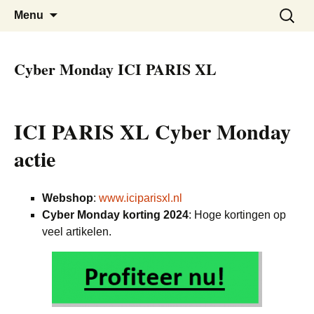
De beste Nederlandse Cyber Monday
Cyber Monday Nederland
Skip
Zoeken
Menu
to
naar:
Deals bij elkaar
content
Cyber Monday ICI PARIS XL
ICI PARIS XL Cyber Monday
actie
Webshop
:
www.iciparisxl.nl
Cyber Monday korting 2024
: Hoge kortingen op
veel artikelen.